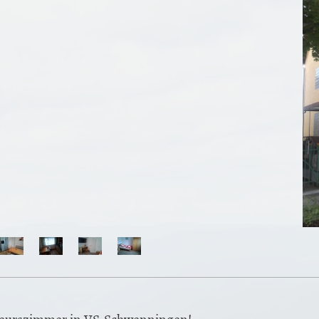
eurszimmer in VS-Schwenningen!