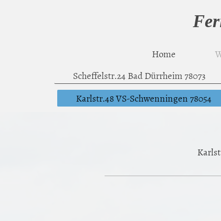
Fer
Home
W
Scheffelstr.24 Bad Dürrheim 78073
Karlstr.48 VS-Schwenningen 78054
Karls